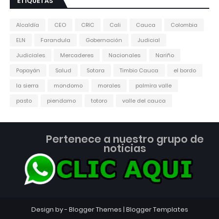
ETIQUETAS
Alcaldía
CEO
CRIC
Cali
Cauca
Colombia
ELN
Farandula
Gobernación
Judicial
Judiciales
Mercaderes
Nacionales
Nariño
Popayán
Salud
Sotara
Timbio Cauca
el bordo
la sierra
mondomo
morales
palmira valle
pasto
piendamo
totoro
valle del cauca
Pertenece a nuestro grupo de
noticias
Design by -
Blogger Themes
|
Blogger Templates