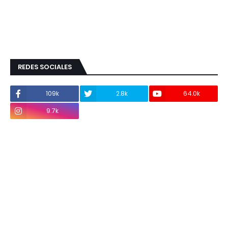
REDES SOCIALES
109k
2.8k
64.0k
9.7k