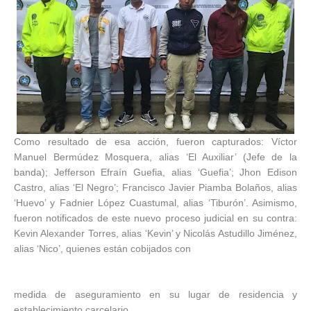
Como resultado de esa acción, fueron capturados: Víctor
Manuel Bermúdez Mosquera, alias ‘El Auxiliar’ (Jefe de la
banda); Jefferson Efraín Guefia, alias ‘Guefia’; Jhon Edison
Castro, alias ‘El Negro’; Francisco Javier Piamba Bolaños, alias
‘Huevo’ y Fadnier López Cuastumal, alias ‘Tiburón’. Asimismo,
fueron notificados de este nuevo proceso judicial en su contra:
Kevin Alexander Torres, alias ‘Kevin’ y Nicolás Astudillo Jiménez,
alias ‘Nico’, quienes están cobijados con
medida de aseguramiento en su lugar de residencia y
establecimiento carcelario.