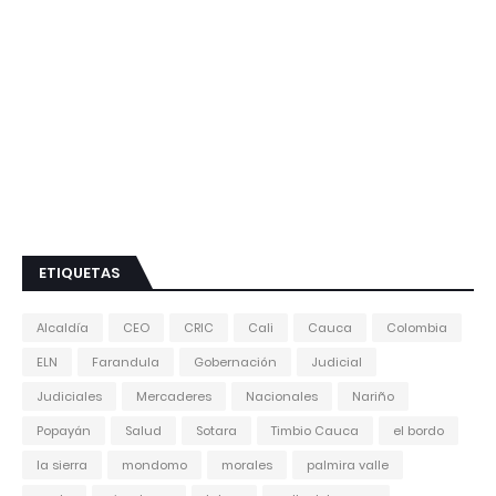
ETIQUETAS
Alcaldía
CEO
CRIC
Cali
Cauca
Colombia
ELN
Farandula
Gobernación
Judicial
Judiciales
Mercaderes
Nacionales
Nariño
Popayán
Salud
Sotara
Timbio Cauca
el bordo
la sierra
mondomo
morales
palmira valle