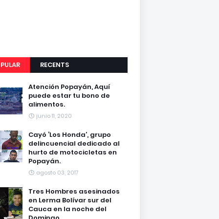
PULAR
RECENTS
Atención Popayán, Aquí
puede estar tu bono de
alimentos.
junio 11, 2020
Cayó ‘Los Honda’, grupo
delincuencial dedicado al
hurto de motocicletas en
Popayán.
agosto 03, 2017
Tres Hombres asesinados
en Lerma Bolívar sur del
Cauca en la noche del
Domingo.