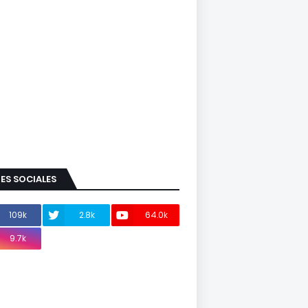
ES SOCIALES
109k
2.8k
64.0k
9.7k