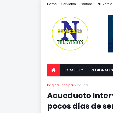
Home
Servicios
Politica
RTL Versio
1
LOCALES
REGIONALES
Página Principal
Cauca
Acueducto Inte
pocos días de ser