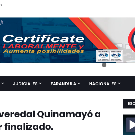
n
 /1
JUDICIALES
FARANDULA
NACIONALES
ES
rveredal Quinamayó a
 finalizado.