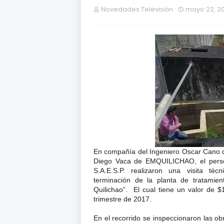
Novedades Televisión
mayo 22, 20
En compañía del Ingeniero Oscar Cano del
Diego Vaca de EMQUILICHAO, el perso
S.A.E.S.P. realizaron
una
visita téc
terminación
de la
planta de tratamien
Quilichao”.
El
cual tiene un valor de $
trimestre de 2017
.
En el recorrido se inspeccionaron las ob