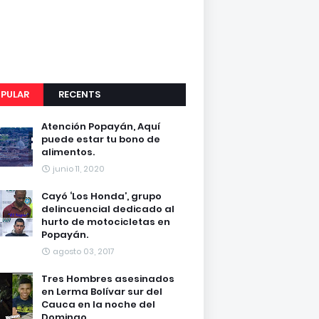
PULAR
RECENTS
Atención Popayán, Aquí
puede estar tu bono de
alimentos.
junio 11, 2020
Cayó ‘Los Honda’, grupo
delincuencial dedicado al
hurto de motocicletas en
Popayán.
agosto 03, 2017
Tres Hombres asesinados
en Lerma Bolívar sur del
Cauca en la noche del
Domingo.