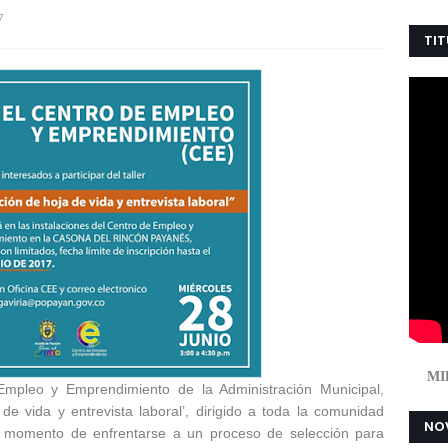
7
TIT
MI
Empleo y Emprendimiento de la Administración Municipal,
a de vida y entrevista laboral’, dirigido a toda la comunidad
NOV
al momento de enfrentarse a un proceso de selección para