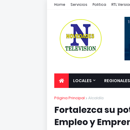
Home
Servicios
Politica
RTL Versio
1
LOCALES
REGIONALES
Página Principal
Alcaldía
Fortalezca su po
Empleo y Empre