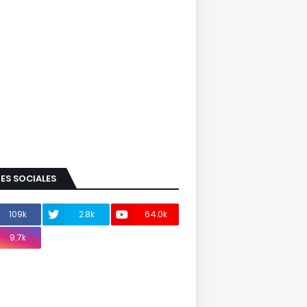
ES SOCIALES
109k
2.8k
64.0k
9.7k