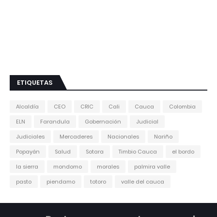
ETIQUETAS
Alcaldía
CEO
CRIC
Cali
Cauca
Colombia
ELN
Farandula
Gobernación
Judicial
Judiciales
Mercaderes
Nacionales
Nariño
Popayán
Salud
Sotara
Timbio Cauca
el bordo
la sierra
mondomo
morales
palmira valle
pasto
piendamo
totoro
valle del cauca