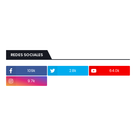
REDES SOCIALES
109k
2.8k
64.0k
9.7k