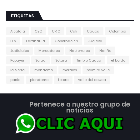
ETIQUETAS
Alcaldía
CEO
CRIC
Cali
Cauca
Colombia
ELN
Farandula
Gobernación
Judicial
Judiciales
Mercaderes
Nacionales
Nariño
Popayán
Salud
Sotara
Timbio Cauca
el bordo
la sierra
mondomo
morales
palmira valle
pasto
piendamo
totoro
valle del cauca
Pertenece a nuestro grupo de
noticias