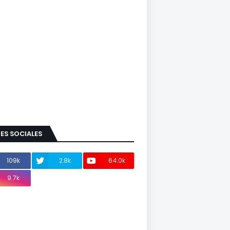
ES SOCIALES
109k
2.8k
64.0k
9.7k