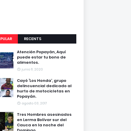
PULAR
RECENTS
Atención Popayán, Aquí
puede estar tu bono de
alimentos.
junio 11, 2020
Cayó ‘Los Honda’, grupo
delincuencial dedicado al
hurto de motocicletas en
Popayán.
agosto 03, 2017
Tres Hombres asesinados
en Lerma Bolívar sur del
Cauca en la noche del
Domingo.