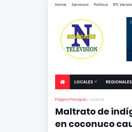
Home
Servicios
Politica
RTL Versio
1
LOCALES
REGIONALES
Página Principal
Judicial
Maltrato de indí
en coconuco ca