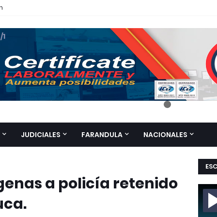
n
 /1
JUDICIALES
FARANDULA
NACIONALES
ES
genas a policía retenido
uca.