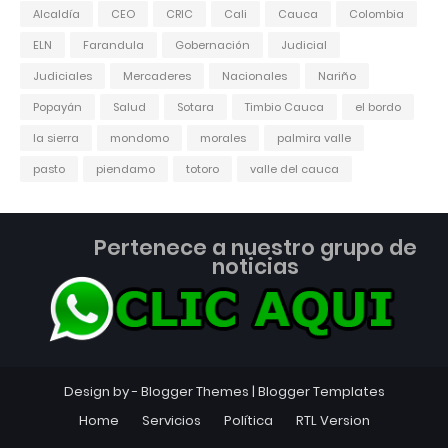
Alcaldía
CEO
CRIC
Cali
Cauca
Colombia
ELN
Farandula
Gobernación
Judicial
Judiciales
Mercaderes
Nacionales
Nariño
Popayán
Salud
Sotara
Timbio Cauca
el bordo
la sierra
mondomo
morales
palmira valle
pasto
piendamo
totoro
valle del cauca
Pertenece a nuestro grupo de
noticias
Design by -
Blogger Themes
|
Blogger Templates
Home
Servicios
Política
RTL Version