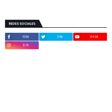
REDES SOCIALES
109k
2.8k
64.0k
9.7k