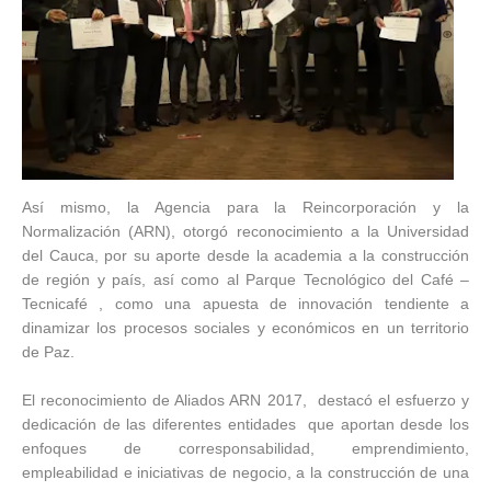
Así mismo, la Agencia para la Reincorporación y la
Normalización (ARN), otorgó reconocimiento a la Universidad
del Cauca, por su aporte desde la academia a la construcción
de región y país, así como al Parque Tecnológico del Café –
Tecnicafé , como una apuesta de innovación tendiente a
dinamizar los procesos sociales y económicos en un territorio
de Paz.
El reconocimiento de Aliados ARN 2017, destacó el esfuerzo y
dedicación de las diferentes entidades que aportan desde los
enfoques de corresponsabilidad, emprendimiento,
empleabilidad e iniciativas de negocio, a la construcción de una