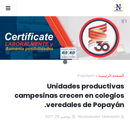
1 /1
Popayán
الصفحة الرئيسية
Unidades productivas
campesinas crecen en colegios
veredales de Popayán.
نوفمبر 29, 2017
Novedades Televisión