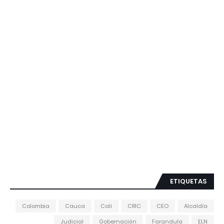
ETIQUETAS
Colombia
Cauca
Cali
CRIC
CEO
Alcaldía
Judicial
Gobernación
Farandula
ELN