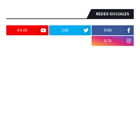
REDES SOCIALES
64.0k
2.8k
109k
9.7k