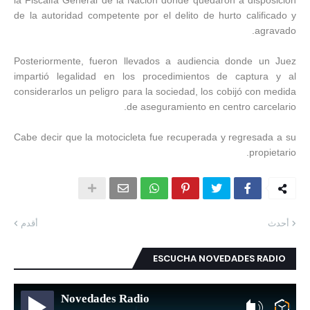
la Fiscalía General de la Nación donde quedaron a disposición
de la autoridad competente por el delito de hurto calificado y
agravado.
Posteriormente, fueron llevados a audiencia donde un Juez
impartió legalidad en los procedimientos de captura y al
considerarlos un peligro para la sociedad, los cobijó con medida
de aseguramiento en centro carcelario.
Cabe decir que la motocicleta fue recuperada y regresada a su
propietario.
أحدث
أقدم
ESCUCHA NOVEDADES RADIO
Novedades Radio