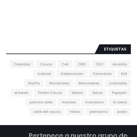
ETIQUETAS
Colombia
Cauca
Cali
CRIC
CEO
Alcaldía
Judicial
Gobernación
Farandula
ELN
Nariño
Nacionales
Mercaderes
Judiciales
el bordo
Timbio Cauca
Sotara
Salud
Popayán
palmira valle
morales
mondomo
la sierra
valle del cauca
totoro
piendamo
pasto
Pertenece a nuestro grupo de