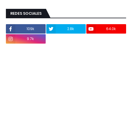
REDES SOCIALES
109k
2.8k
64.0k
9.7k