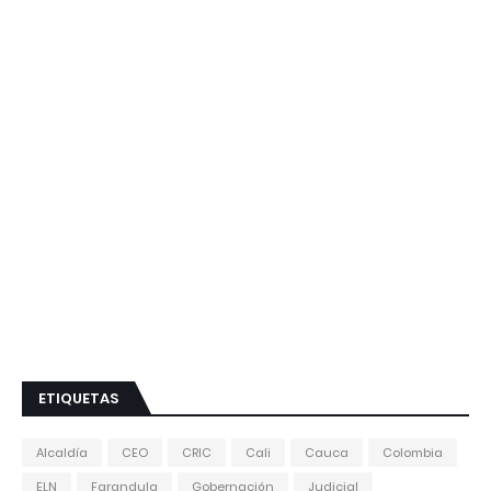
ETIQUETAS
Alcaldía
CEO
CRIC
Cali
Cauca
Colombia
ELN
Farandula
Gobernación
Judicial