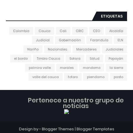
ETIQUETAS
Colombia
Cauca
Cali
CRIC
CEO
Alcaldía
Judicial
Gobernación
Farandula
ELN
Nariño
Nacionales
Mercaderes
Judiciales
el bordo
Timbio Cauca
Sotara
Salud
Popayán
palmira valle
morales
mondomo
la sierra
valle del cauca
totoro
piendamo
pasto
Pertenece a nuestro grupo de
noticias
Design by -
Blogger Themes
|
Blogger Templates