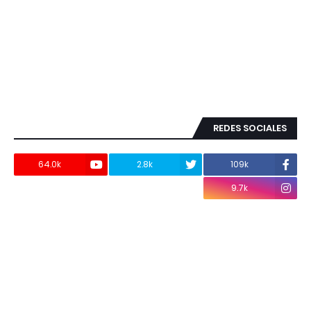
REDES SOCIALES
64.0k
2.8k
109k
9.7k