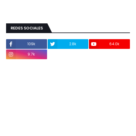
REDES SOCIALES
109k
2.8k
64.0k
9.7k