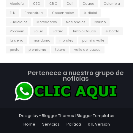
Alcaldía
CEO
CRIC
Cali
Cauca
Colombia
ELN
Farandula
Gobernación
Judicial
Judiciales
Mercaderes
Nacionales
Nariño
Popayán
Salud
Sotara
Timbio Cauca
el bordo
la sierra
mondomo
morales
palmira valle
pasto
piendamo
totoro
valle del cauca
Pertenece a nuestro grupo de
noticias
Design by -
Blogger Themes
|
Blogger Templates
Home
Servicios
Política
RTL Version