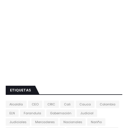
ETIQUETAS
Alcaldía
CEO
CRIC
Cali
Cauca
Colombia
ELN
Farandula
Gobernación
Judicial
Judiciales
Mercaderes
Nacionales
Nariño