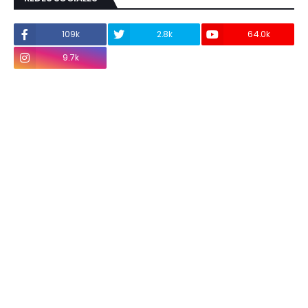
109k
2.8k
64.0k
9.7k