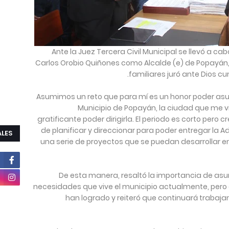
Ante la Juez Tercera Civil Municipal se llevó a ca
Carlos Orobio Quiñones como Alcalde (e) de Popayán
familiares juró ante Dios cum
“Asumimos un reto que para mí es un honor poder asu
Municipio de Popayán, la ciudad que me v
gratificante poder dirigirla. El periodo es corto per
de planificar y direccionar para poder entregar la A
ALES
una serie de proyectos que se puedan desarrollar en 
De esta manera, resaltó la importancia de asu
necesidades que vive el municipio actualmente, pero
han logrado y reiteró que continuará trabaja