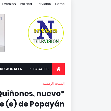
RTL Version
Politica
Servicios
Home
1 /1
REGIONALES
LOCALES
الصفحة الرئيسية
 Quiñones, nuevo
e (e) de Popayán*