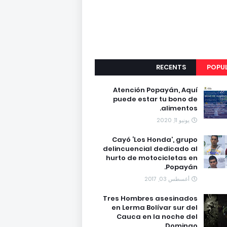
RECENTS
POPU
Atención Popayán, Aquí
puede estar tu bono de
alimentos.
يونيو 11, 2020
Cayó ‘Los Honda’, grupo
delincuencial dedicado al
hurto de motocicletas en
Popayán.
أغسطس 03, 2017
Tres Hombres asesinados
en Lerma Bolívar sur del
Cauca en la noche del
Domingo.