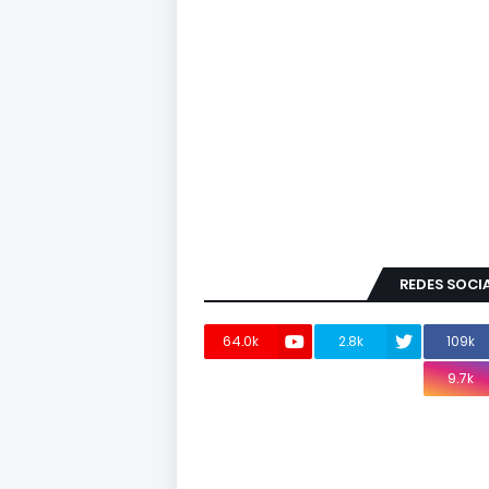
REDES SOCI
64.0k
2.8k
109k
9.7k