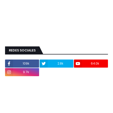
REDES SOCIALES
109k
2.8k
64.0k
9.7k