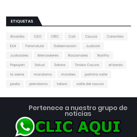
ETIQUETAS
Alcaldía
CEO
CRIC
Cali
Cauca
Colombia
ELN
Farandula
Gobernación
Judicial
Judiciales
Mercaderes
Nacionales
Nariño
Popayán
Salud
Sotara
Timbio Cauca
el bordo
la sierra
mondomo
morales
palmira valle
pasto
piendamo
totoro
valle del cauca
Pertenece a nuestro grupo de
noticias