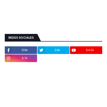
REDES SOCIALES
109k
2.8k
64.0k
9.7k