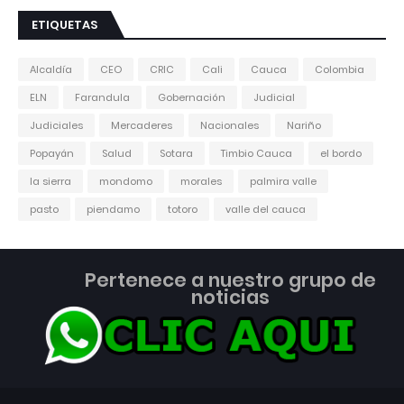
ETIQUETAS
Alcaldía
CEO
CRIC
Cali
Cauca
Colombia
ELN
Farandula
Gobernación
Judicial
Judiciales
Mercaderes
Nacionales
Nariño
Popayán
Salud
Sotara
Timbio Cauca
el bordo
la sierra
mondomo
morales
palmira valle
pasto
piendamo
totoro
valle del cauca
Pertenece a nuestro grupo de
noticias