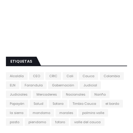
ETIQUETAS
Alcaldía
CEO
CRIC
Cali
Cauca
Colombia
ELN
Farandula
Gobernación
Judicial
Judiciales
Mercaderes
Nacionales
Nariño
Popayán
Salud
Sotara
Timbio Cauca
el bordo
la sierra
mondomo
morales
palmira valle
pasto
piendamo
totoro
valle del cauca