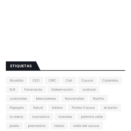
ETIQUETAS
Alcaldía
CEO
CRIC
Cali
Cauca
Colombia
ELN
Farandula
Gobernación
Judicial
Judiciales
Mercaderes
Nacionales
Nariño
Popayán
Salud
Sotara
Timbio Cauca
el bordo
la sierra
mondomo
morales
palmira valle
pasto
piendamo
totoro
valle del cauca