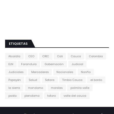
ETIQUETAS
Alcaldía
CEO
CRIC
Cali
Cauca
Colombia
ELN
Farandula
Gobernación
Judicial
Judiciales
Mercaderes
Nacionales
Nariño
Popayán
Salud
Sotara
Timbio Cauca
el bordo
la sierra
mondomo
morales
palmira valle
pasto
piendamo
totoro
valle del cauca