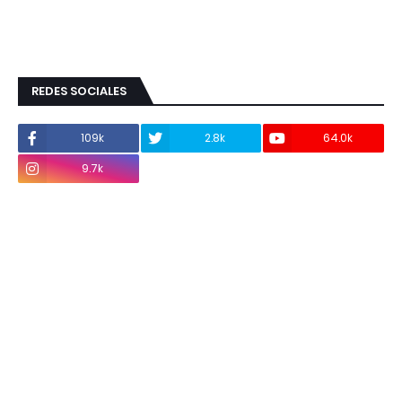
REDES SOCIALES
109k
2.8k
64.0k
9.7k