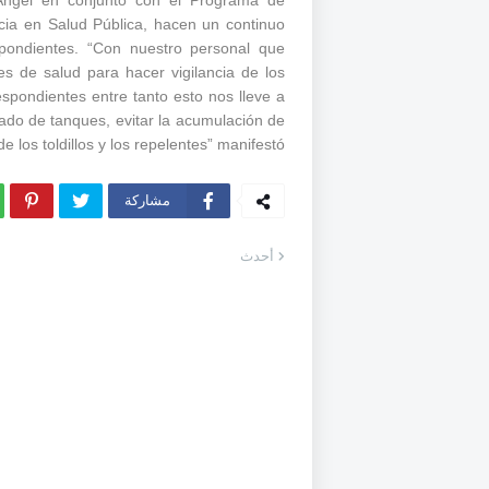
 Ángel en conjunto con el Programa de
cia en Salud Pública, hacen un continuo
spondientes. “Con nuestro personal que
s de salud para hacer vigilancia de los
spondientes entre tanto esto nos lleve a
vado de tanques, evitar la acumulación de
e los toldillos y los repelentes” manifestó.
مشاركة
أحدث