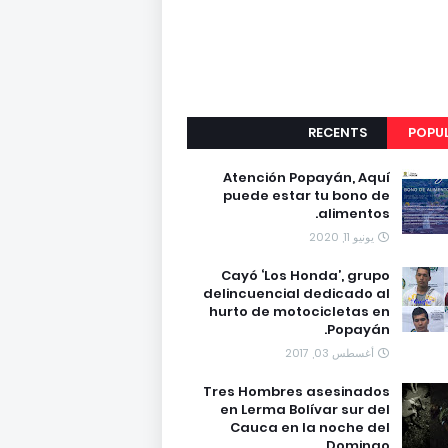
RECENTS
POPU
Atención Popayán, Aquí
puede estar tu bono de
alimentos.
يونيو 11, 2020
Cayó ‘Los Honda’, grupo
delincuencial dedicado al
hurto de motocicletas en
Popayán.
أغسطس 03, 2017
Tres Hombres asesinados
en Lerma Bolívar sur del
Cauca en la noche del
Domingo.