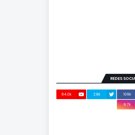
REDES SOCI
64.0k
2.8k
109k
9.7k