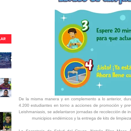
LAR
De la misma manera y en complemento a lo anterior, dura
4.200 estudiantes en torno a acciones de promoción y pr
Leishmaniasis, se adelantaron jornadas de recolección de ins
municipios endémicos y la entrega de kits de limpieza (