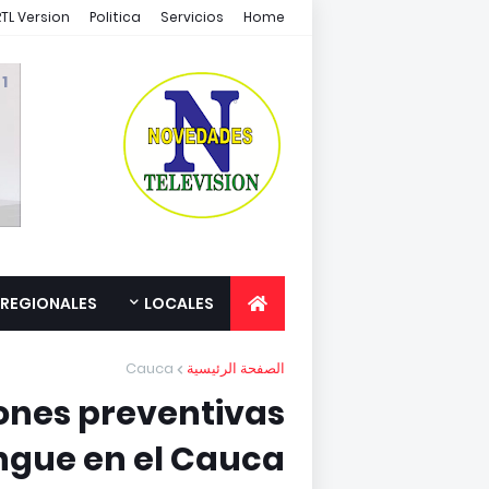
RTL Version
Politica
Servicios
Home
1 /1
REGIONALES
LOCALES
Cauca
الصفحة الرئيسية
iones preventivas
ngue en el Cauca.