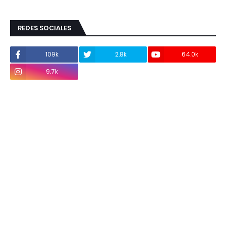
REDES SOCIALES
109k
2.8k
64.0k
9.7k