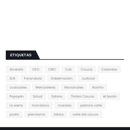
ETIQUETAS
Alcaldía
CEO
CRIC
Cali
Cauca
Colombia
ELN
Farandula
Gobernación
Judicial
Judiciales
Mercaderes
Nacionales
Nariño
Popayán
Salud
Sotara
Timbio Cauca
el bordo
la sierra
mondomo
morales
palmira valle
pasto
piendamo
totoro
valle del cauca