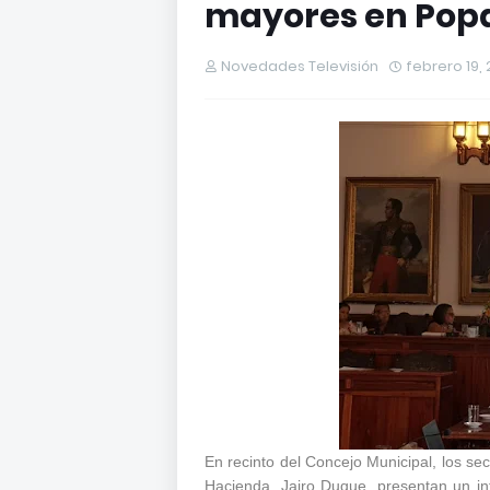
mayores en Pop
Novedades Televisión
febrero 19,
En recinto del Concejo Municipal, los se
Hacienda, Jairo Duque, presentan un in