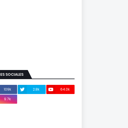
ES SOCIALES
109k
2.8k
64.0k
9.7k