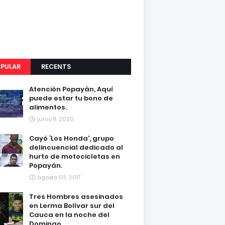
PULAR
RECENTS
Atención Popayán, Aquí
puede estar tu bono de
alimentos.
junio 11, 2020
Cayó ‘Los Honda’, grupo
delincuencial dedicado al
hurto de motocicletas en
Popayán.
agosto 03, 2017
Tres Hombres asesinados
en Lerma Bolívar sur del
Cauca en la noche del
Domingo.