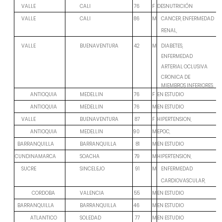
F
DESNUTRICIÓN
VALLE
CALI
76
M
VALLE
CALI
86
CANCER, ENFERMEDAD
RENAL,
VALLE
BUENAVENTURA
42
M
DIABETES,
ENFERMEDAD
ARTERIAL OCLUSIVA
CRONICA DE
MIEMBROS INFERIORES,
ANTIOQUIA
F
EN ESTUDIO
MEDELLIN
76
ANTIOQUIA
M
EN ESTUDIO
MEDELLIN
76
F
HIPERTENSION,
VALLE
BUENAVENTURA
87
ANTIOQUIA
M
EPOC,
MEDELLIN
90
M
EN ESTUDIO
BARRANQUILLA
BARRANQUILLA
81
M
HIPERTENSION,
CUNDINAMARCA
SOACHA
79
M
SUCRE
SINCELEJO
91
ENFERMEDAD
CARDIOVASCULAR,
CORDOBA
M
EN ESTUDIO
VALENCIA
55
M
EN ESTUDIO
BARRANQUILLA
BARRANQUILLA
46
ATLANTICO
M
EN ESTUDIO
SOLEDAD
77