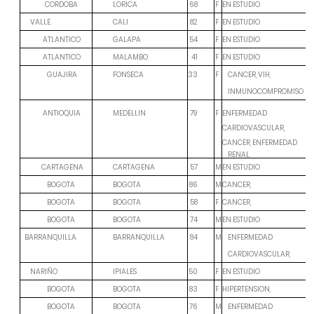
CORDOBA
F
EN ESTUDIO
LORICA
68
F
EN ESTUDIO
VALLE
CALI
82
ATLANTICO
F
EN ESTUDIO
GALAPA
54
ATLANTICO
F
EN ESTUDIO
MALAMBO
41
GUAJIRA
F
FONSECA
33
CANCER, VIH,
INMUNOCOMPROMISO
ANTIOQUIA
MEDELLIN
79
F
ENFERMEDAD
CARDIOVASCULAR,
CANCER, ENFERMEDAD
RENAL,
CARTAGENA
M
EN ESTUDIO
CARTAGENA
57
BOGOTA
M
CANCER,
BOGOTA
86
BOGOTA
F
CANCER,
BOGOTA
58
BOGOTA
M
EN ESTUDIO
BOGOTA
74
M
BARRANQUILLA
BARRANQUILLA
84
ENFERMEDAD
CARDIOVASCULAR,
F
EN ESTUDIO
NARIÑO
IPIALES
50
BOGOTA
F
HIPERTENSION,
BOGOTA
83
BOGOTA
M
BOGOTA
76
ENFERMEDAD