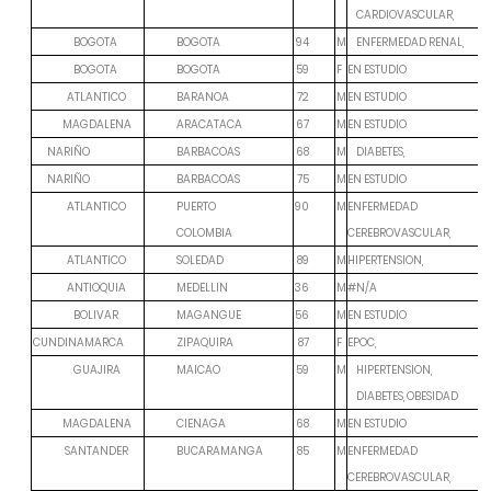
CARDIOVASCULAR,
BOGOTA
M
BOGOTA
94
ENFERMEDAD RENAL,
BOGOTA
F
EN ESTUDIO
BOGOTA
59
ATLANTICO
M
EN ESTUDIO
BARANOA
72
MAGDALENA
M
EN ESTUDIO
ARACATACA
67
M
NARIÑO
BARBACOAS
68
DIABETES,
M
EN ESTUDIO
NARIÑO
BARBACOAS
75
ATLANTICO
M
ENFERMEDAD
PUERTO
90
CEREBROVASCULAR,
COLOMBIA
ATLANTICO
M
HIPERTENSION,
SOLEDAD
89
ANTIOQUIA
M
#N/A
MEDELLIN
36
BOLIVAR
M
EN ESTUDIO
MAGANGUE
56
F
EPOC,
CUNDINAMARCA
ZIPAQUIRA
87
GUAJIRA
M
MAICAO
59
HIPERTENSION,
DIABETES, OBESIDAD
MAGDALENA
M
EN ESTUDIO
CIENAGA
68
SANTANDER
M
ENFERMEDAD
BUCARAMANGA
85
CEREBROVASCULAR,