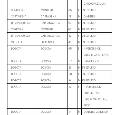
CARDIOVASCULAR,
F
EN ESTUDIO
CORDOBA
MONTERIA
65
M
CARTAGENA
CARTAGENA
49
DIABETES,
M
EN ESTUDIO
BARRANQUILLA
BARRANQUILLA
83
M
EN ESTUDIO
CORDOBA
MONTERIA
60
F
EN ESTUDIO
BARRANQUILLA
BARRANQUILLA
82
M
EN ESTUDIO
CAQUETA
FLORENCIA
40
F
BOGOTA
BOGOTA
65
HIPERTENSION,
ENFERMEDAD RENAL,
M
BOGOTA
BOGOTA
37
CANCER, VIH,
M
EN ESTUDIO
BOGOTA
BOGOTA
59
F
EN ESTUDIO
BOGOTA
BOGOTA
78
M
EN ESTUDIO
BOGOTA
BOGOTA
61
F
BOGOTA
BOGOTA
82
HIPERTENSION,
ENFERMEDAD
CARDIOVASCULAR,
EPOC,
M
BOGOTA
BOGOTA
74
DIABETES, DEMENCIA,