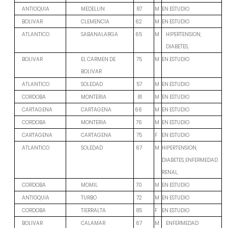
M
EN ESTUDIO
ANTIOQUIA
MEDELLIN
87
M
EN ESTUDIO
BOLIVAR
CLEMENCIA
62
M
ATLANTICO
SABANALARGA
65
HIPERTENSION,
DIABETES,
M
EN ESTUDIO
BOLIVAR
EL CARMEN DE
75
BOLIVAR
M
EN ESTUDIO
ATLANTICO
SOLEDAD
57
M
EN ESTUDIO
CORDOBA
MONTERIA
81
M
EN ESTUDIO
CARTAGENA
CARTAGENA
66
M
EN ESTUDIO
CORDOBA
MONTERIA
76
F
EN ESTUDIO
CARTAGENA
CARTAGENA
75
M
HIPERTENSION,
ATLANTICO
SOLEDAD
67
DIABETES, ENFERMEDAD
RENAL,
M
EN ESTUDIO
CORDOBA
MOMIL
70
M
EN ESTUDIO
ANTIOQUIA
TURBO
72
F
EN ESTUDIO
CORDOBA
TIERRALTA
85
M
BOLIVAR
CALAMAR
67
ENFERMEDAD