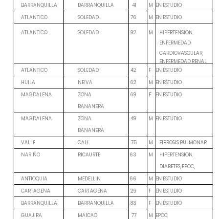
M
EN ESTUDIO
BARRANQUILLA
BARRANQUILLA
41
M
EN ESTUDIO
ATLANTICO
SOLEDAD
76
ATLANTICO
SOLEDAD
92
M
HIPERTENSION,
ENFERMEDAD
CARDIOVASCULAR,
ENFERMEDAD RENAL,
F
EN ESTUDIO
ATLANTICO
SOLEDAD
42
M
EN ESTUDIO
HUILA
NEIVA
62
F
EN ESTUDIO
MAGDALENA
ZONA
69
BANANERA
M
EN ESTUDIO
MAGDALENA
ZONA
49
BANANERA
M
VALLE
CALI
75
FIBROSIS PULMONAR,
M
NARIÑO
RICAURTE
63
HIPERTENSION,
DIABETES, EPOC,
M
EN ESTUDIO
ANTIOQUIA
MEDELLIN
66
F
EN ESTUDIO
CARTAGENA
CARTAGENA
29
F
EN ESTUDIO
BARRANQUILLA
BARRANQUILLA
83
M
EPOC,
GUAJIRA
MAICAO
77