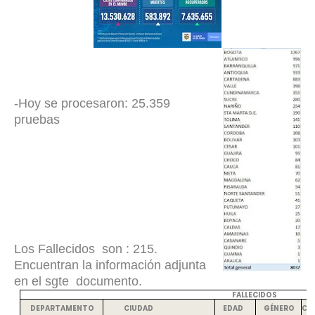
-Hoy se procesaron: 25.359
pruebas
Los Fallecidos son : 215.
Encuentran la información adjunta
en el sgte documento.
FALLECIDOS
CO
DEPARTAMENTO
CIUDAD
EDAD
GÉNERO