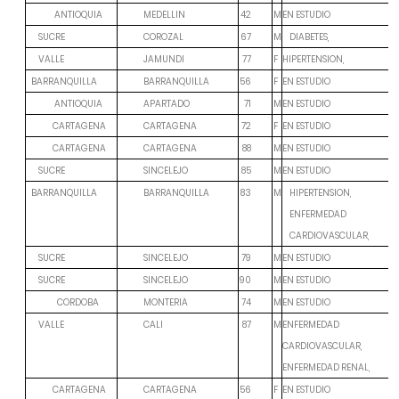
ANTIOQUIA
M
EN ESTUDIO
MEDELLIN
42
M
SUCRE
COROZAL
67
DIABETES,
F
HIPERTENSION,
VALLE
JAMUNDI
77
F
EN ESTUDIO
BARRANQUILLA
BARRANQUILLA
56
ANTIOQUIA
M
EN ESTUDIO
APARTADO
71
CARTAGENA
F
EN ESTUDIO
CARTAGENA
72
CARTAGENA
M
EN ESTUDIO
CARTAGENA
88
M
EN ESTUDIO
SUCRE
SINCELEJO
85
M
BARRANQUILLA
BARRANQUILLA
83
HIPERTENSION,
ENFERMEDAD
CARDIOVASCULAR,
M
EN ESTUDIO
SUCRE
SINCELEJO
79
M
EN ESTUDIO
SUCRE
SINCELEJO
90
CORDOBA
M
EN ESTUDIO
MONTERIA
74
M
ENFERMEDAD
VALLE
CALI
87
CARDIOVASCULAR,
ENFERMEDAD RENAL,
CARTAGENA
F
EN ESTUDIO
CARTAGENA
56