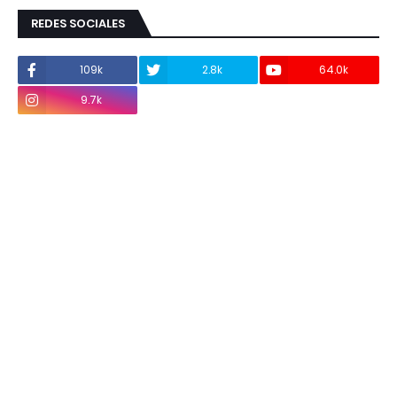
REDES SOCIALES
109k
2.8k
64.0k
9.7k