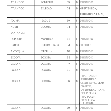
M
EN ESTUDIO
ATLANTICO
PONEDERA
79
M
HIPERTENSION,
ATLANTICO
SOLEDAD
74
ENFERMEDAD RENAL,
F
EN ESTUDIO
TOLIMA
IBAGUE
59
F
EN ESTUDIO
NORTE
CUCUTA
74
SANTANDER
F
EN ESTUDIO
CORDOBA
MONTERIA
68
M
OBESIDAD
CAUCA
PUERTO TEJADA
71
M
EN ESTUDIO
ANTIOQUIA
MEDELLIN
57
M
EN ESTUDIO
BOGOTA
BOGOTA
55
F
EN ESTUDIO
BOGOTA
BOGOTA
77
M
EN ESTUDIO
BOGOTA
BOGOTA
55
HIPERTENSION,
ENFERMEDAD
BOGOTA
BOGOTA
86
M
CEREBROVASCULAR,
DIABETES,
ENFERMEDAD RENAL,
DISLIPIDEMIA,
HIPERPLASIA
PROSTATICA,
GLAUCOMA,
F
EN ESTUDIO
BOGOTA
BOGOTA
90