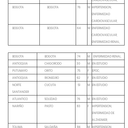
CARDIOVASCULAR,
M
HIPERTENSION,
BOGOTA
BOGOTA
76
ENFERMEDAD
CARDIOVASCULAR,
M
ENFERMEDAD
BOGOTA
BOGOTA
64
CARDIOVASCULAR,
ENFERMEDAD RENAL,
M
BOGOTA
BOGOTA
74
ENFERMEDAD RENAL,
M
EN ESTUDIO
ANTIOQUIA
CHIGORODO
30
F
EPOC,
PUTUMAYO
ORITO
75
F
EN ESTUDIO
ANTIOQUIA
RIONEGRO
62
M
EN ESTUDIO
NORTE
CUCUTA
51
SANTANDER
M
EN ESTUDIO
ATLANTICO
SOLEDAD
76
F
HIPERTENSION,
NARIÑO
PASTO
83
ENFERMEDAD DE
ALZHEIMER,
M
HIPERTENSION,
TOLIMA
SALDAÑA
84