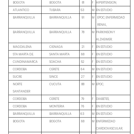
F
HIPERTENSION,
BOGOTA
BOGOTA
81
M
EN ESTUDIO
ATLANTICO
TUBARA
53
M
BARRANQUILLA
BARRANQUILLA
91
EPOC, ENFERMEDAD
RENAL,
M
PARKINSON Y
BARRANQUILLA
BARRANQUILLA
78
ALZHEIMER,
F
EN ESTUDIO
MAGDALENA
CIENAGA
21
F
EN ESTUDIO
STA MARTA D.E.
SANTA MARTA
68
F
EN ESTUDIO
CUNDINAMARCA
SOACHA
52
M
EN ESTUDIO
CORDOBA
CERETE
64
F
EN ESTUDIO
SUCRE
SINCE
27
M
EPOC,
NORTE
CUCUTA
88
SANTANDER
F
DIABETES,
CORDOBA
CERETE
79
F
EN ESTUDIO
CORDOBA
MONTERIA
76
M
EN ESTUDIO
BARRANQUILLA
BARRANQUILLA
63
M
ENFERMEDAD
BOGOTA
BOGOTA
68
CARDIOVASCULAR,