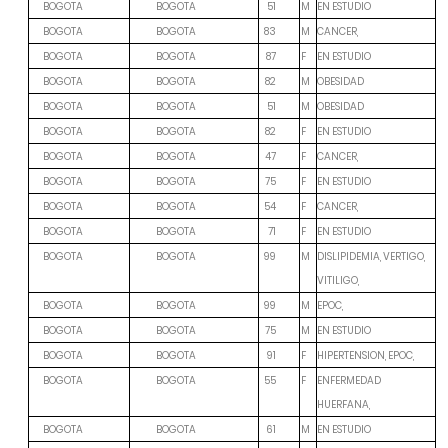
M
EN ESTUDIO
BOGOTA
BOGOTA
51
M
CANCER,
BOGOTA
BOGOTA
83
F
EN ESTUDIO
BOGOTA
BOGOTA
87
M
OBESIDAD
BOGOTA
BOGOTA
82
M
OBESIDAD
BOGOTA
BOGOTA
51
F
EN ESTUDIO
BOGOTA
BOGOTA
82
F
CANCER,
BOGOTA
BOGOTA
47
F
EN ESTUDIO
BOGOTA
BOGOTA
75
F
CANCER,
BOGOTA
BOGOTA
54
F
EN ESTUDIO
BOGOTA
BOGOTA
71
M
DISLIPIDEMIA, VERTIGO,
BOGOTA
BOGOTA
99
VITILIGO,
M
EPOC,
BOGOTA
BOGOTA
99
M
EN ESTUDIO
BOGOTA
BOGOTA
75
F
HIPERTENSION, EPOC,
BOGOTA
BOGOTA
91
F
ENFERMEDAD
BOGOTA
BOGOTA
55
HUERFANA,
M
EN ESTUDIO
BOGOTA
BOGOTA
61