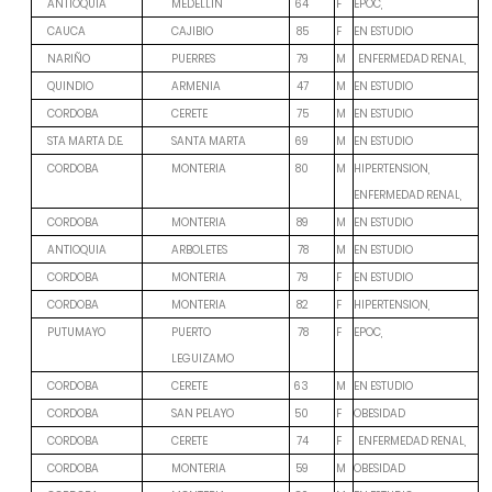
F
EPOC,
ANTIOQUIA
MEDELLIN
64
F
EN ESTUDIO
CAUCA
CAJIBIO
85
M
NARIÑO
PUERRES
79
ENFERMEDAD RENAL,
M
EN ESTUDIO
QUINDIO
ARMENIA
47
M
EN ESTUDIO
CORDOBA
CERETE
75
M
EN ESTUDIO
STA MARTA D.E.
SANTA MARTA
69
M
HIPERTENSION,
CORDOBA
MONTERIA
80
ENFERMEDAD RENAL,
M
EN ESTUDIO
CORDOBA
MONTERIA
89
M
EN ESTUDIO
ANTIOQUIA
ARBOLETES
78
F
EN ESTUDIO
CORDOBA
MONTERIA
79
F
HIPERTENSION,
CORDOBA
MONTERIA
82
F
EPOC,
PUTUMAYO
PUERTO
78
LEGUIZAMO
M
EN ESTUDIO
CORDOBA
CERETE
63
F
OBESIDAD
CORDOBA
SAN PELAYO
50
F
CORDOBA
CERETE
74
ENFERMEDAD RENAL,
M
OBESIDAD
CORDOBA
MONTERIA
59