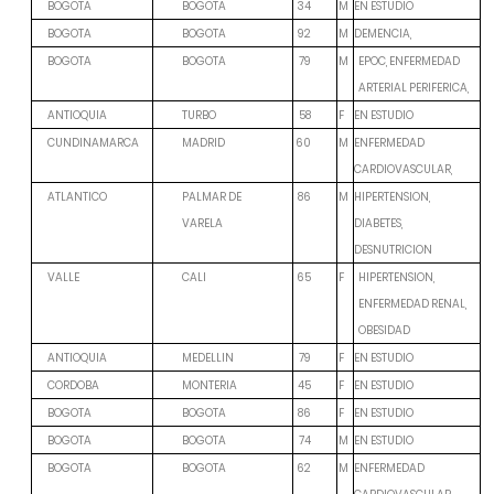
M
EN ESTUDIO
BOGOTA
BOGOTA
34
M
DEMENCIA,
BOGOTA
BOGOTA
92
M
BOGOTA
BOGOTA
79
EPOC, ENFERMEDAD
ARTERIAL PERIFERICA,
F
EN ESTUDIO
ANTIOQUIA
TURBO
58
M
ENFERMEDAD
CUNDINAMARCA
MADRID
60
CARDIOVASCULAR,
M
HIPERTENSION,
ATLANTICO
PALMAR DE
86
DIABETES,
VARELA
DESNUTRICION
F
VALLE
CALI
65
HIPERTENSION,
ENFERMEDAD RENAL,
OBESIDAD
F
EN ESTUDIO
ANTIOQUIA
MEDELLIN
79
F
EN ESTUDIO
CORDOBA
MONTERIA
45
F
EN ESTUDIO
BOGOTA
BOGOTA
86
M
EN ESTUDIO
BOGOTA
BOGOTA
74
M
ENFERMEDAD
BOGOTA
BOGOTA
62