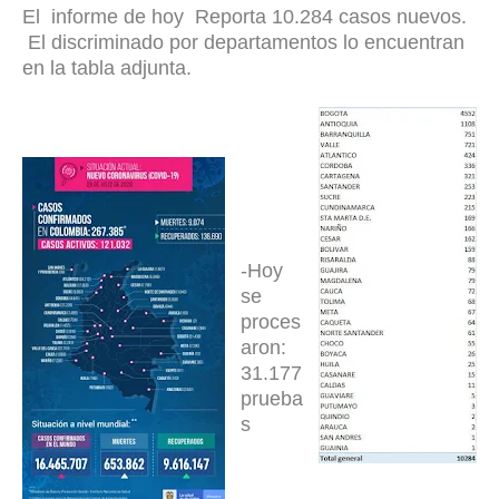
El informe de hoy Reporta 10.284 casos nuevos.
El discriminado por departamentos lo encuentran
en la tabla adjunta.
-Hoy
se
proces
aron:
31.177
prueba
s