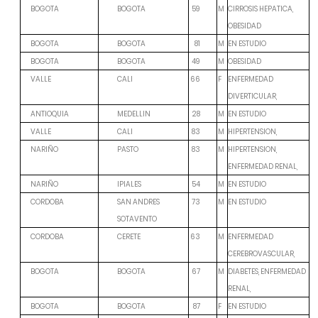
M
CIRROSIS HEPATICA,
BOGOTA
BOGOTA
59
OBESIDAD
M
EN ESTUDIO
BOGOTA
BOGOTA
81
M
OBESIDAD
BOGOTA
BOGOTA
49
F
ENFERMEDAD
VALLE
CALI
66
DIVERTICULAR,
M
EN ESTUDIO
ANTIOQUIA
MEDELLIN
28
M
HIPERTENSION,
VALLE
CALI
83
M
HIPERTENSION,
NARIÑO
PASTO
83
ENFERMEDAD RENAL,
M
EN ESTUDIO
NARIÑO
IPIALES
54
M
EN ESTUDIO
CORDOBA
SAN ANDRES
73
SOTAVENTO
M
ENFERMEDAD
CORDOBA
CERETE
63
CEREBROVASCULAR,
M
DIABETES, ENFERMEDAD
BOGOTA
BOGOTA
67
RENAL,
F
EN ESTUDIO
BOGOTA
BOGOTA
87