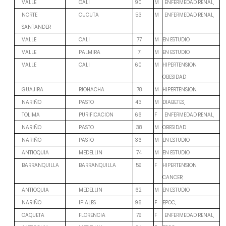
M
VALLE
CALI
90
ENFERMEDAD RENAL,
M
NORTE
CUCUTA
53
ENFERMEDAD RENAL,
SANTANDER
M
EN ESTUDIO
VALLE
CALI
77
M
EN ESTUDIO
VALLE
PALMIRA
71
M
HIPERTENSION,
VALLE
CALI
60
OBESIDAD
M
HIPERTENSION,
GUAJIRA
RIOHACHA
78
M
DIABETES,
NARIÑO
PASTO
43
F
TOLIMA
PURIFICACION
66
ENFERMEDAD RENAL,
M
OBESIDAD
NARIÑO
PASTO
38
M
EN ESTUDIO
NARIÑO
PASTO
36
M
EN ESTUDIO
ANTIOQUIA
MEDELLIN
74
F
HIPERTENSION,
BARRANQUILLA
BARRANQUILLA
59
CANCER,
M
EN ESTUDIO
ANTIOQUIA
MEDELLIN
62
F
EPOC,
NARIÑO
IPIALES
96
F
CAQUETA
FLORENCIA
79
ENFERMEDAD RENAL,