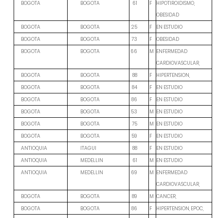
F
HIPOTIROIDISMO,
BOGOTA
BOGOTA
61
OBESIDAD
F
EN ESTUDIO
BOGOTA
BOGOTA
25
F
OBESIDAD
BOGOTA
BOGOTA
73
M
ENFERMEDAD
BOGOTA
BOGOTA
66
CARDIOVASCULAR,
F
HIPERTENSION,
BOGOTA
BOGOTA
88
F
EN ESTUDIO
BOGOTA
BOGOTA
84
F
EN ESTUDIO
BOGOTA
BOGOTA
86
M
EN ESTUDIO
BOGOTA
BOGOTA
53
M
EN ESTUDIO
BOGOTA
BOGOTA
75
F
EN ESTUDIO
BOGOTA
BOGOTA
59
F
EN ESTUDIO
ANTIOQUIA
ITAGUI
88
M
EN ESTUDIO
ANTIOQUIA
MEDELLIN
61
M
ENFERMEDAD
ANTIOQUIA
MEDELLIN
69
CARDIOVASCULAR,
M
CANCER,
BOGOTA
BOGOTA
89
F
HIPERTENSION, EPOC,
BOGOTA
BOGOTA
86