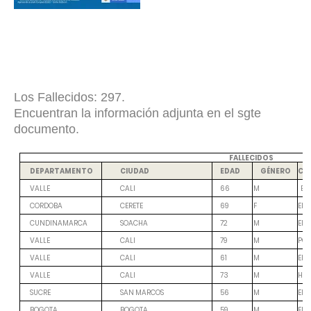
Los Fallecidos: 297.
Encuentran la información adjunta en el sgte
documento.
FALLECIDOS
CO
DEPARTAMENTO
CIUDAD
EDAD
GÉNERO
M
VALLE
CALI
66
EN
F
EN 
CORDOBA
CERETE
69
M
EN 
CUNDINAMARCA
SOACHA
72
M
POS
VALLE
CALI
79
M
EN 
VALLE
CALI
61
M
HIP
VALLE
CALI
73
M
EN 
SUCRE
SAN MARCOS
56
M
EN 
BOGOTA
BOGOTA
59