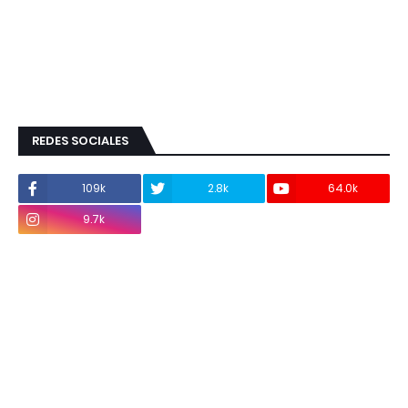
REDES SOCIALES
109k
2.8k
64.0k
9.7k