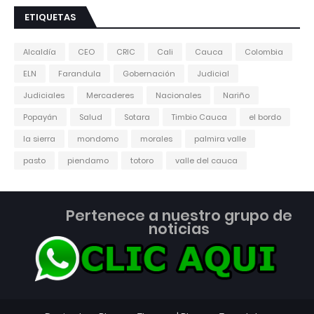
ETIQUETAS
Alcaldía
CEO
CRIC
Cali
Cauca
Colombia
ELN
Farandula
Gobernación
Judicial
Judiciales
Mercaderes
Nacionales
Nariño
Popayán
Salud
Sotara
Timbio Cauca
el bordo
la sierra
mondomo
morales
palmira valle
pasto
piendamo
totoro
valle del cauca
Pertenece a nuestro grupo de
noticias