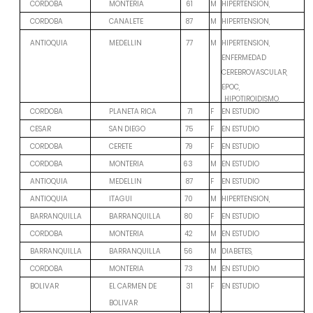
M
HIPERTENSION,
CORDOBA
MONTERIA
61
M
HIPERTENSION,
CORDOBA
CANALETE
87
ANTIOQUIA
MEDELLIN
77
M
HIPERTENSION,
ENFERMEDAD
CEREBROVASCULAR,
EPOC,
HIPOTIROIDISMO,
F
EN ESTUDIO
CORDOBA
PLANETA RICA
71
F
EN ESTUDIO
CESAR
SAN DIEGO
75
F
EN ESTUDIO
CORDOBA
CERETE
79
M
EN ESTUDIO
CORDOBA
MONTERIA
63
F
EN ESTUDIO
ANTIOQUIA
MEDELLIN
87
M
HIPERTENSION,
ANTIOQUIA
ITAGUI
70
F
EN ESTUDIO
BARRANQUILLA
BARRANQUILLA
80
M
EN ESTUDIO
CORDOBA
MONTERIA
42
M
DIABETES,
BARRANQUILLA
BARRANQUILLA
56
M
EN ESTUDIO
CORDOBA
MONTERIA
73
F
EN ESTUDIO
BOLIVAR
EL CARMEN DE
31
BOLIVAR