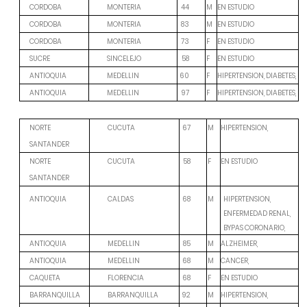
M
EN ESTUDIO
CORDOBA
MONTERIA
44
M
EN ESTUDIO
CORDOBA
MONTERIA
83
F
EN ESTUDIO
CORDOBA
MONTERIA
73
F
EN ESTUDIO
SUCRE
SINCELEJO
58
F
HIPERTENSION, DIABETES,
ANTIOQUIA
MEDELLIN
60
F
HIPERTENSION, DIABETES,
ANTIOQUIA
MEDELLIN
97
M
HIPERTENSION,
NORTE
CUCUTA
67
SANTANDER
F
EN ESTUDIO
NORTE
CUCUTA
58
SANTANDER
ANTIOQUIA
CALDAS
68
M
HIPERTENSION,
ENFERMEDAD RENAL,
BYPAS CORONARIO,
M
ALZHEIMER,
ANTIOQUIA
MEDELLIN
85
M
CANCER,
ANTIOQUIA
MEDELLIN
68
F
EN ESTUDIO
CAQUETA
FLORENCIA
68
M
HIPERTENSION,
BARRANQUILLA
BARRANQUILLA
92