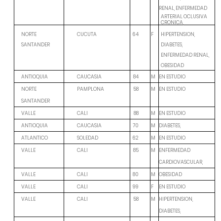
RENAL, ENFERMEDAD
ARTERIAL OCLUSIVA
CRONICA,
NORTE
CUCUTA
64
F
HIPERTENSION,
SANTANDER
DIABETES,
ENFERMEDAD RENAL,
OBESIDAD
M
EN ESTUDIO
ANTIOQUIA
CAUCASIA
84
M
EN ESTUDIO
NORTE
PAMPLONA
58
SANTANDER
M
EN ESTUDIO
VALLE
CALI
88
M
DIABETES,
ANTIOQUIA
CAUCASIA
70
M
EN ESTUDIO
ATLANTICO
SOLEDAD
62
M
ENFERMEDAD
VALLE
CALI
85
CARDIOVASCULAR,
M
OBESIDAD
VALLE
CALI
80
F
EN ESTUDIO
VALLE
CALI
99
M
HIPERTENSION,
VALLE
CALI
58
DIABETES,