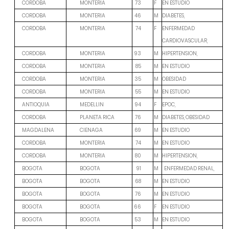
F
EN ESTUDIO
CORDOBA
MONTERIA
73
M
DIABETES,
CORDOBA
MONTERIA
46
F
ENFERMEDAD
CORDOBA
MONTERIA
74
CARDIOVASCULAR,
M
HIPERTENSION,
CORDOBA
MONTERIA
93
M
EN ESTUDIO
CORDOBA
MONTERIA
85
M
OBESIDAD
CORDOBA
MONTERIA
35
M
EN ESTUDIO
CORDOBA
MONTERIA
55
F
EPOC,
ANTIOQUIA
MEDELLIN
94
M
DIABETES, OBESIDAD
CORDOBA
PLANETA RICA
76
M
EN ESTUDIO
MAGDALENA
CIENAGA
69
M
EN ESTUDIO
CORDOBA
MONTERIA
74
M
HIPERTENSION,
CORDOBA
MONTERIA
80
M
BOGOTA
BOGOTA
91
ENFERMEDAD RENAL,
M
EN ESTUDIO
BOGOTA
BOGOTA
68
M
EN ESTUDIO
BOGOTA
BOGOTA
76
F
EN ESTUDIO
BOGOTA
BOGOTA
66
M
EN ESTUDIO
BOGOTA
BOGOTA
53