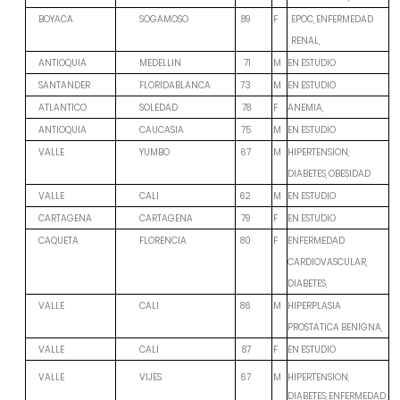
F
BOYACA
SOGAMOSO
89
EPOC, ENFERMEDAD
RENAL,
M
EN ESTUDIO
ANTIOQUIA
MEDELLIN
71
M
EN ESTUDIO
SANTANDER
FLORIDABLANCA
73
F
ANEMIA,
ATLANTICO
SOLEDAD
78
M
EN ESTUDIO
ANTIOQUIA
CAUCASIA
75
M
HIPERTENSION,
VALLE
YUMBO
67
DIABETES, OBESIDAD
M
EN ESTUDIO
VALLE
CALI
62
F
EN ESTUDIO
CARTAGENA
CARTAGENA
79
F
ENFERMEDAD
CAQUETA
FLORENCIA
80
CARDIOVASCULAR,
DIABETES,
M
HIPERPLASIA
VALLE
CALI
86
PROSTATICA BENIGNA,
F
EN ESTUDIO
VALLE
CALI
87
VALLE
VIJES
67
M
HIPERTENSION,
DIABETES, ENFERMEDAD