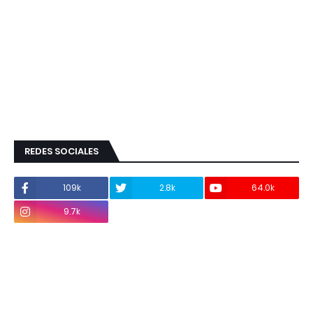
REDES SOCIALES
109k
2.8k
64.0k
9.7k