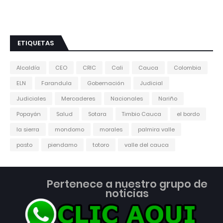
ETIQUETAS
Alcaldía
CEO
CRIC
Cali
Cauca
Colombia
ELN
Farandula
Gobernación
Judicial
Judiciales
Mercaderes
Nacionales
Nariño
Popayán
Salud
Sotara
Timbio Cauca
el bordo
la sierra
mondomo
morales
palmira valle
pasto
piendamo
totoro
valle del cauca
Pertenece a nuestro grupo de
noticias