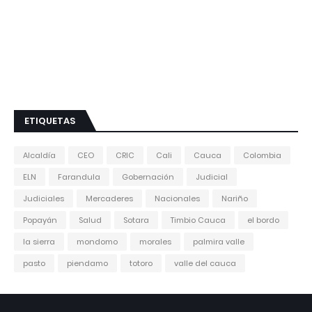
ETIQUETAS
Alcaldía
CEO
CRIC
Cali
Cauca
Colombia
ELN
Farandula
Gobernación
Judicial
Judiciales
Mercaderes
Nacionales
Nariño
Popayán
Salud
Sotara
Timbio Cauca
el bordo
la sierra
mondomo
morales
palmira valle
pasto
piendamo
totoro
valle del cauca