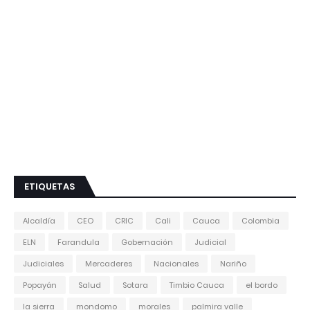
ETIQUETAS
Alcaldía
CEO
CRIC
Cali
Cauca
Colombia
ELN
Farandula
Gobernación
Judicial
Judiciales
Mercaderes
Nacionales
Nariño
Popayán
Salud
Sotara
Timbio Cauca
el bordo
la sierra
mondomo
morales
palmira valle