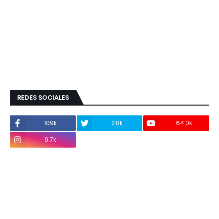
REDES SOCIALES
109k
2.8k
64.0k
9.7k