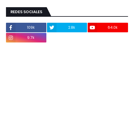
REDES SOCIALES
109k
2.8k
64.0k
9.7k