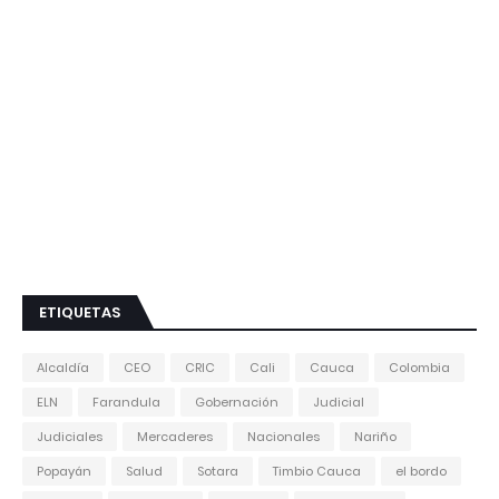
ETIQUETAS
Alcaldía
CEO
CRIC
Cali
Cauca
Colombia
ELN
Farandula
Gobernación
Judicial
Judiciales
Mercaderes
Nacionales
Nariño
Popayán
Salud
Sotara
Timbio Cauca
el bordo