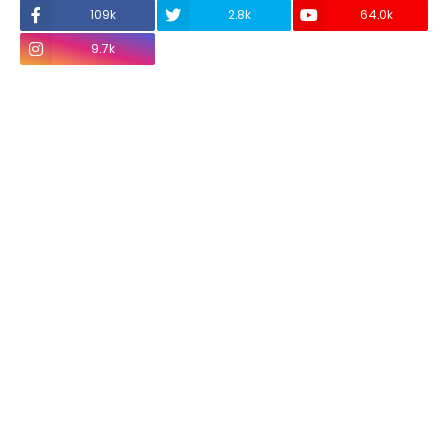
109k
2.8k
64.0k
9.7k