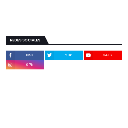
REDES SOCIALES
109k
2.8k
64.0k
9.7k