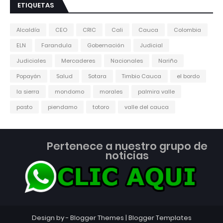
ETIQUETAS
Alcaldía
CEO
CRIC
Cali
Cauca
Colombia
ELN
Farandula
Gobernación
Judicial
Judiciales
Mercaderes
Nacionales
Nariño
Popayán
Salud
Sotara
Timbio Cauca
el bordo
la sierra
mondomo
morales
palmira valle
pasto
piendamo
totoro
valle del cauca
Pertenece a nuestro grupo de
noticias
Design by -
Blogger Themes
|
Blogger Templates