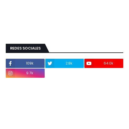
REDES SOCIALES
109k
2.8k
64.0k
9.7k