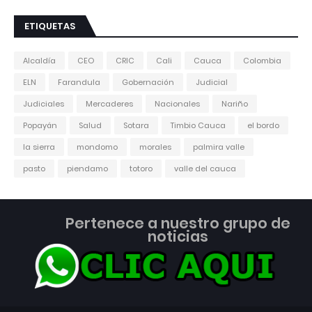
ETIQUETAS
Alcaldía
CEO
CRIC
Cali
Cauca
Colombia
ELN
Farandula
Gobernación
Judicial
Judiciales
Mercaderes
Nacionales
Nariño
Popayán
Salud
Sotara
Timbio Cauca
el bordo
la sierra
mondomo
morales
palmira valle
pasto
piendamo
totoro
valle del cauca
Pertenece a nuestro grupo de
noticias