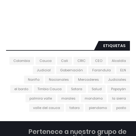
ETIQUETAS
Colombia
Cauca
Cali
CRIC
CEO
Alcaldía
Judicial
Gobernación
Farandula
ELN
Nariño
Nacionales
Mercaderes
Judiciales
el bordo
Timbio Cauca
Sotara
Salud
Popayán
palmira valle
morales
mondomo
la sierra
valle del cauca
totoro
piendamo
pasto
Pertenece a nuestro grupo de