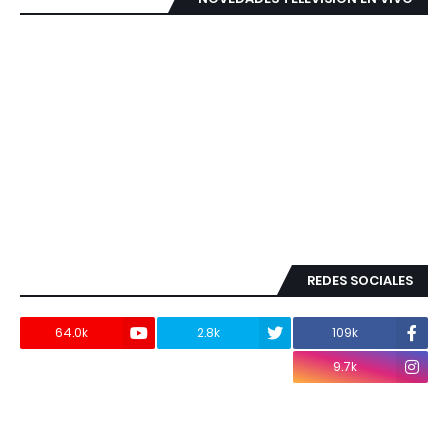
REDES SOCIALES
64.0k
2.8k
109k
9.7k