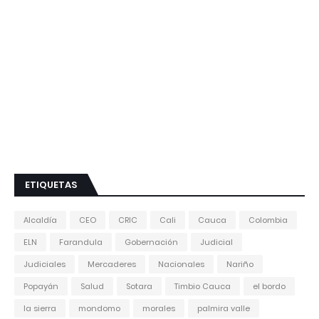
ETIQUETAS
Alcaldía
CEO
CRIC
Cali
Cauca
Colombia
ELN
Farandula
Gobernación
Judicial
Judiciales
Mercaderes
Nacionales
Nariño
Popayán
Salud
Sotara
Timbio Cauca
el bordo
la sierra
mondomo
morales
palmira valle