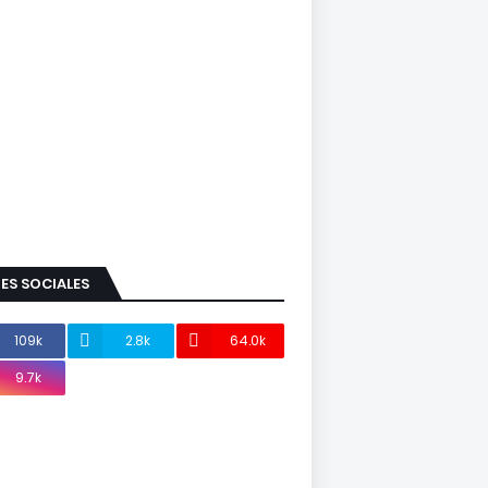
ES SOCIALES
109k
2.8k
64.0k
9.7k