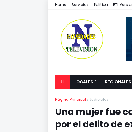
Home
Servicios
Politica
RTL Versio
1
LOCALES
REGIONALES
Página Principal
Judiciales
Una mujer fue 
por el delito de e