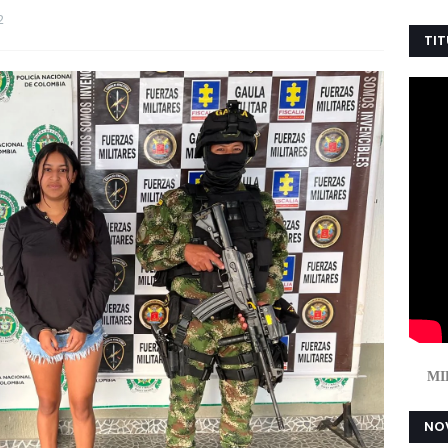
2
TIT
MI
NOV