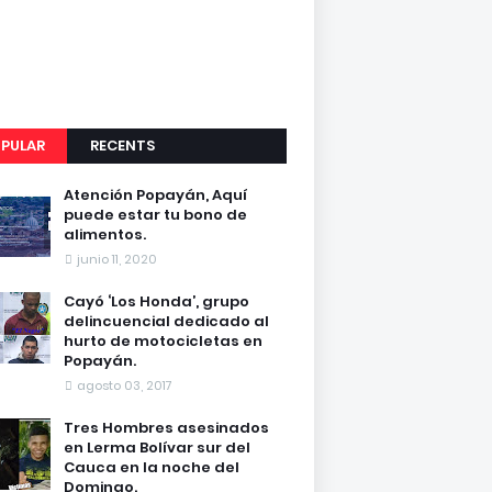
PULAR
RECENTS
Atención Popayán, Aquí
puede estar tu bono de
alimentos.
junio 11, 2020
Cayó ‘Los Honda’, grupo
delincuencial dedicado al
hurto de motocicletas en
Popayán.
agosto 03, 2017
Tres Hombres asesinados
en Lerma Bolívar sur del
Cauca en la noche del
Domingo.