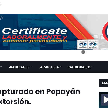
n
 /1
JUDICIALES
FARANDULA
NACIONALES
ES
capturada en Popayán
xtorsión.