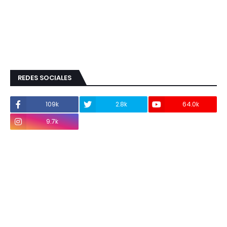
REDES SOCIALES
109k
2.8k
64.0k
9.7k