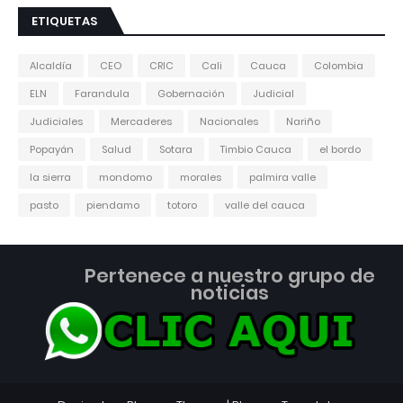
ETIQUETAS
Alcaldía
CEO
CRIC
Cali
Cauca
Colombia
ELN
Farandula
Gobernación
Judicial
Judiciales
Mercaderes
Nacionales
Nariño
Popayán
Salud
Sotara
Timbio Cauca
el bordo
la sierra
mondomo
morales
palmira valle
pasto
piendamo
totoro
valle del cauca
Pertenece a nuestro grupo de
noticias