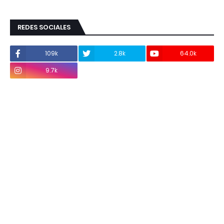
REDES SOCIALES
109k
2.8k
64.0k
9.7k