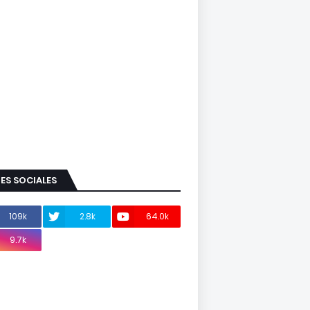
ES SOCIALES
109k
2.8k
64.0k
9.7k