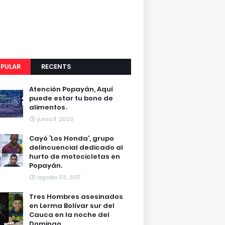
PULAR
RECENTS
Atención Popayán, Aquí
puede estar tu bono de
alimentos.
junio 11, 2020
Cayó ‘Los Honda’, grupo
delincuencial dedicado al
hurto de motocicletas en
Popayán.
agosto 03, 2017
Tres Hombres asesinados
en Lerma Bolívar sur del
Cauca en la noche del
Domingo.