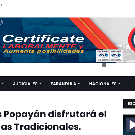
n
 /1
JUDICIALES
FARANDULA
NACIONALES
ES
 Popayán disfrutará el
nas Tradicionales.