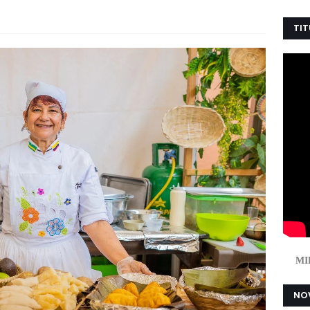
TIT
MI
NOV