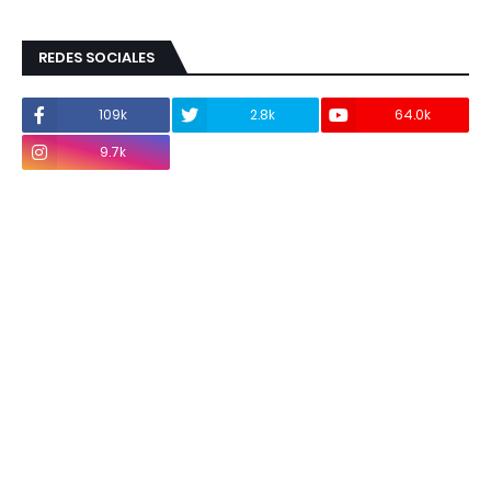
REDES SOCIALES
109k
2.8k
64.0k
9.7k