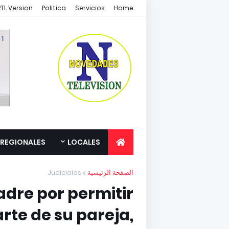
RTL Version
Politica
Servicios
Home
1 /1
REGIONALES
LOCALES
Judiciales
الصفحة الرئيسية
dre por permitir
rte de su pareja,