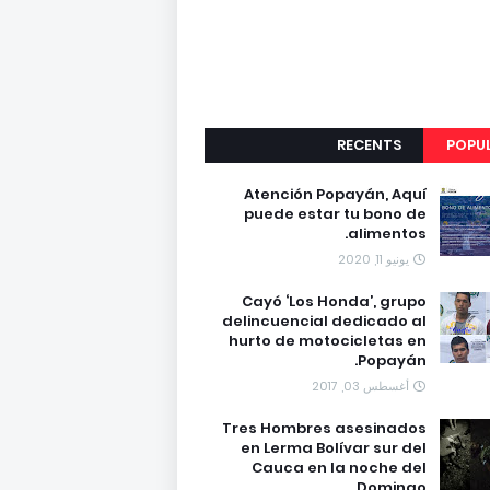
RECENTS
POPU
Atención Popayán, Aquí
puede estar tu bono de
alimentos.
يونيو 11, 2020
Cayó ‘Los Honda’, grupo
delincuencial dedicado al
hurto de motocicletas en
Popayán.
أغسطس 03, 2017
Tres Hombres asesinados
en Lerma Bolívar sur del
Cauca en la noche del
Domingo.