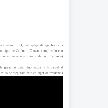
vestigación, CTI, con apoyo de agentes de la
municipio de Caldono (Cauca), cumpliendo con
a por un juzgado promiscuo de Totoró (Cauca).
de garantías determinó enviar a la cárcel al
edida de aseguramiento en lugar de residencia.