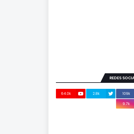
REDES SOCI
64.0k
2.8k
109k
9.7k