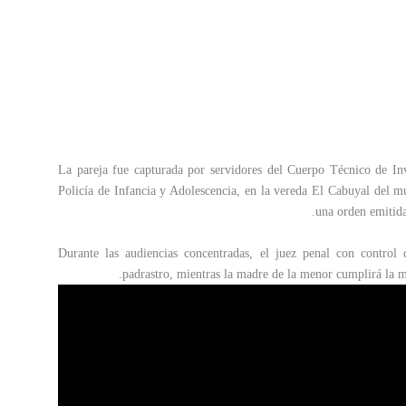
La pareja fue capturada por servidores del Cuerpo Técnico de In
Policía de Infancia y Adolescencia, en la vereda El Cabuyal del 
una orden emitid
Durante las audiencias concentradas, el juez penal con control 
padrastro, mientras la madre de la menor cumplirá la m