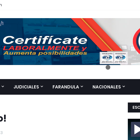
n
 /1
JUDICIALES
FARANDULA
NACIONALES
ES
o!
23