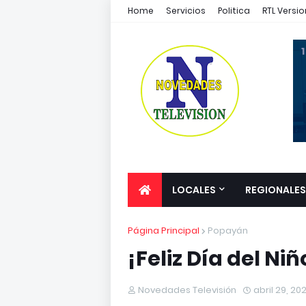
Home
Servicios
Politica
RTL Versio
1
LOCALES
REGIONALES
Página Principal
Popayán
¡Feliz Día del Niñ
Novedades Televisión
abril 29, 20