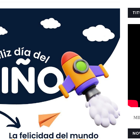
TIT
MI
NOV