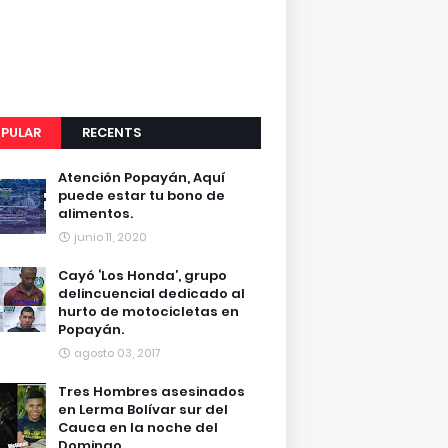
PULAR
RECENTS
Atención Popayán, Aquí
puede estar tu bono de
alimentos.
junio 11, 2020
Cayó ‘Los Honda’, grupo
delincuencial dedicado al
hurto de motocicletas en
Popayán.
agosto 03, 2017
Tres Hombres asesinados
en Lerma Bolívar sur del
Cauca en la noche del
Domingo.