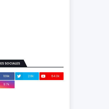
ES SOCIALES
109k
2.8k
64.0k
9.7k