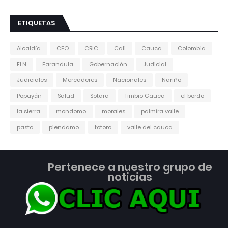
ETIQUETAS
Alcaldía
CEO
CRIC
Cali
Cauca
Colombia
ELN
Farandula
Gobernación
Judicial
Judiciales
Mercaderes
Nacionales
Nariño
Popayán
Salud
Sotara
Timbio Cauca
el bordo
la sierra
mondomo
morales
palmira valle
pasto
piendamo
totoro
valle del cauca
Pertenece a nuestro grupo de
noticias