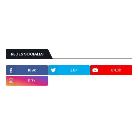
REDES SOCIALES
109k
2.8k
64.0k
9.7k