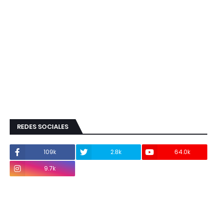
REDES SOCIALES
109k
2.8k
64.0k
9.7k