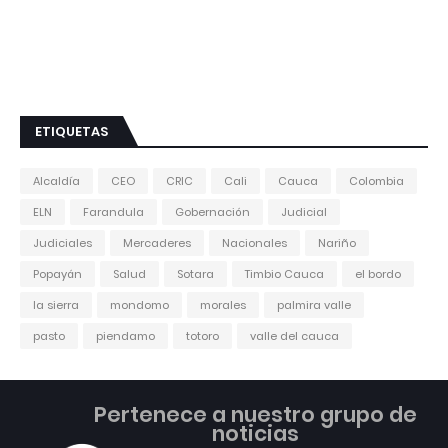
ETIQUETAS
Alcaldía
CEO
CRIC
Cali
Cauca
Colombia
ELN
Farandula
Gobernación
Judicial
Judiciales
Mercaderes
Nacionales
Nariño
Popayán
Salud
Sotara
Timbio Cauca
el bordo
la sierra
mondomo
morales
palmira valle
pasto
piendamo
totoro
valle del cauca
Pertenece a nuestro grupo de
noticias