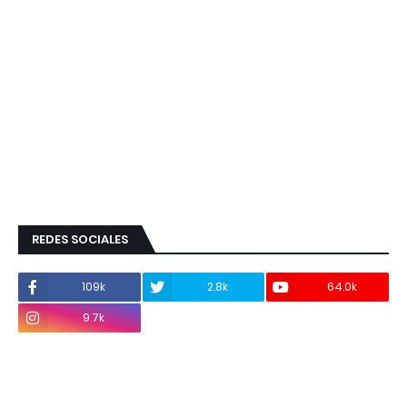
REDES SOCIALES
109k
2.8k
64.0k
9.7k