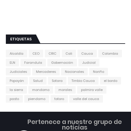
ETIQUETAS
Alcaldía
CEO
CRIC
Cali
Cauca
Colombia
ELN
Farandula
Gobernación
Judicial
Judiciales
Mercaderes
Nacionales
Nariño
Popayán
Salud
Sotara
Timbio Cauca
el bordo
la sierra
mondomo
morales
palmira valle
pasto
piendamo
totoro
valle del cauca
Pertenece a nuestro grupo de
noticias