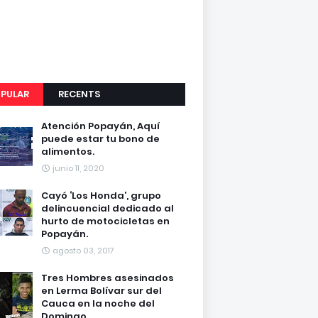
PULAR
RECENTS
Atención Popayán, Aquí
puede estar tu bono de
alimentos.
junio 11, 2020
Cayó ‘Los Honda’, grupo
delincuencial dedicado al
hurto de motocicletas en
Popayán.
agosto 03, 2017
Tres Hombres asesinados
en Lerma Bolívar sur del
Cauca en la noche del
Domingo.