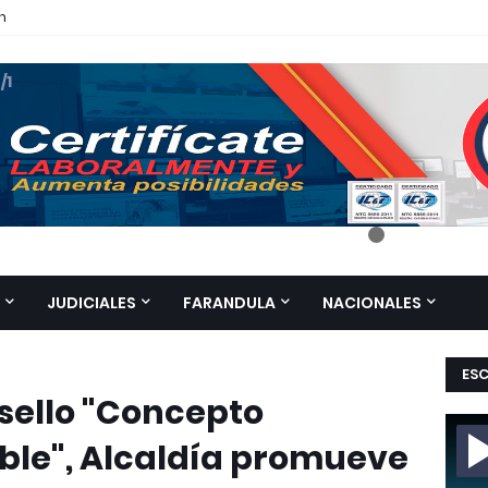
n
 /1
JUDICIALES
FARANDULA
NACIONALES
ES
sello "Concepto
ble", Alcaldía promueve