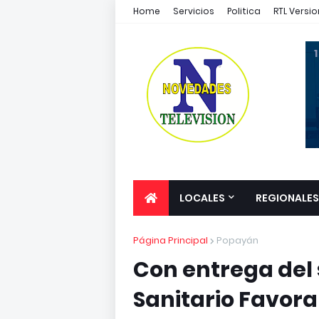
Home
Servicios
Politica
RTL Versio
1
LOCALES
REGIONALES
Página Principal
Popayán
Con entrega del 
Sanitario Favora