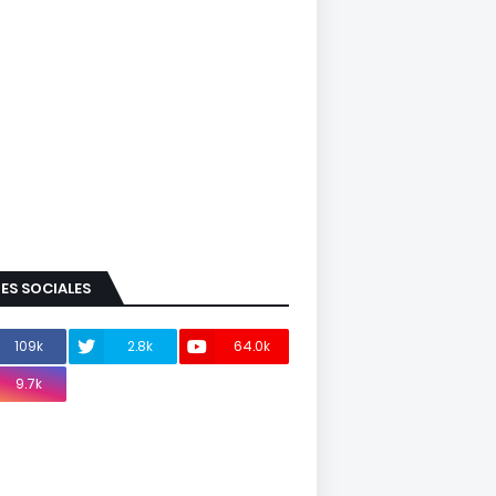
ES SOCIALES
109k
2.8k
64.0k
9.7k