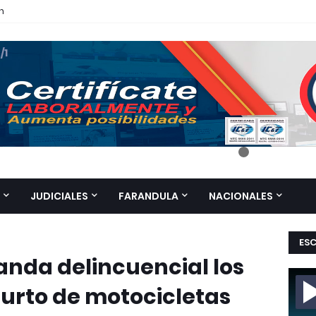
n
 /1
JUDICIALES
FARANDULA
NACIONALES
ES
anda delincuencial los
hurto de motocicletas