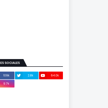
ES SOCIALES
109k
2.8k
64.0k
9.7k