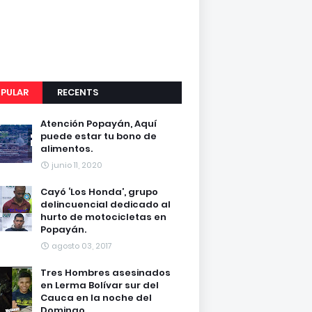
PULAR
RECENTS
Atención Popayán, Aquí
puede estar tu bono de
alimentos.
junio 11, 2020
Cayó ‘Los Honda’, grupo
delincuencial dedicado al
hurto de motocicletas en
Popayán.
agosto 03, 2017
Tres Hombres asesinados
en Lerma Bolívar sur del
Cauca en la noche del
Domingo.