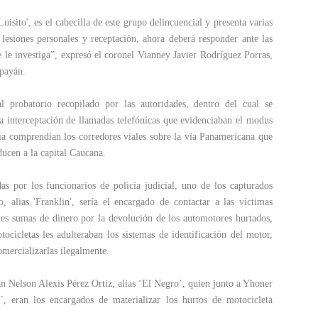
sito', es el cabecilla de este grupo delincuencial y presenta varias
, lesiones personales y receptación, ahora deberá responder ante las
 le investiga”, expresó el coronel Vianney Javier Rodríguez Porras,
opayán.
al probatorio recopilado por las autoridades, dentro del cual se
la interceptación de llamadas telefónicas que evidenciaban el modus
ia comprendían los corredores viales sobre la vía Panamericana que
ucen a la capital Caucana.
as por los funcionarios de policía judicial, uno de los capturados
 alias 'Franklin', sería el encargado de contactar a las víctimas
es sumas de dinero por la devolución de los automotores hurtados,
tocicletas les adulteraban los sistemas de identificación del motor,
omercializarlas ilegalmente.
n Nelson Alexis Pérez Ortiz, alias ‘El Negro’, quien junto a Yhoner
 eran los encargados de materializar los hurtos de motocicleta