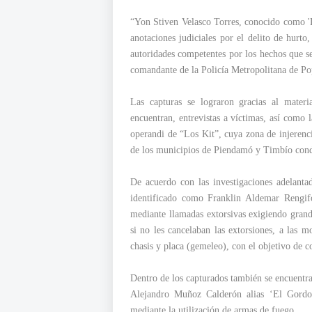
“Yon Stiven Velasco Torres, conocido como 'Lui
anotaciones judiciales por el delito de hurto
autoridades competentes por los hechos que se
comandante de la Policía Metropolitana de P
Las capturas se lograron gracias al materi
encuentran, entrevistas a víctimas, así como 
operandi de “Los Kit”, cuya zona de injerenc
de los municipios de Piendamó y Timbío cond
De acuerdo con las investigaciones adelantad
identificado como Franklin Aldemar Rengifo,
mediante llamadas extorsivas exigiendo grand
si no les cancelaban las extorsiones, a las mo
chasis y placa (gemeleo), con el objetivo de c
Dentro de los capturados también se encuentra
Alejandro Muñoz Calderón alias ‘El Gordo´,
mediante la utilización de armas de fuego.