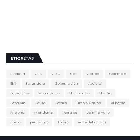
ETIQUETAS
Alcaldía
CEO
CRIC
Cali
Cauca
Colombia
ELN
Farandula
Gobernación
Judicial
Judiciales
Mercaderes
Nacionales
Nariño
Popayán
Salud
Sotara
Timbio Cauca
el bordo
la sierra
mondomo
morales
palmira valle
pasto
piendamo
totoro
valle del cauca