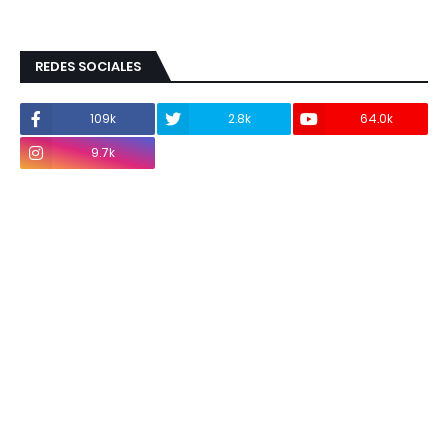
REDES SOCIALES
109k
2.8k
64.0k
9.7k